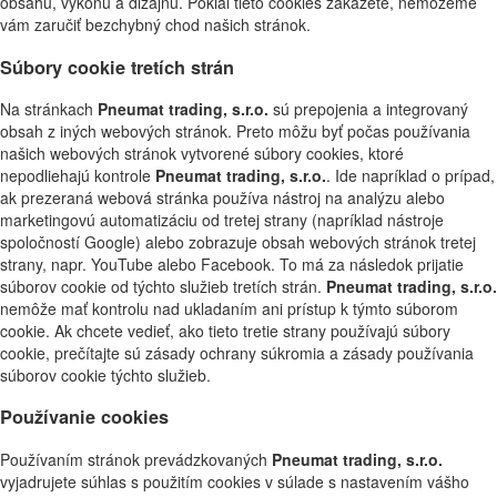
obsahu, výkonu a dizajnu. Pokiaľ tieto cookies zakážete, nemôžeme
vám zaručiť bezchybný chod našich stránok.
Súbory cookie tretích strán
Na stránkach
Pneumat trading, s.r.o.
sú prepojenia a integrovaný
obsah z iných webových stránok. Preto môžu byť počas používania
našich webových stránok vytvorené súbory cookies, ktoré
nepodliehajú kontrole
Pneumat trading, s.r.o.
. Ide napríklad o prípad,
ak prezeraná webová stránka používa nástroj na analýzu alebo
marketingovú automatizáciu od tretej strany (napríklad nástroje
spoločností Google) alebo zobrazuje obsah webových stránok tretej
strany, napr. YouTube alebo Facebook. To má za následok prijatie
súborov cookie od týchto služieb tretích strán.
Pneumat trading, s.r.o.
nemôže mať kontrolu nad ukladaním ani prístup k týmto súborom
cookie. Ak chcete vedieť, ako tieto tretie strany používajú súbory
cookie, prečítajte sú zásady ochrany súkromia a zásady používania
súborov cookie týchto služieb.
Používanie cookies
Používaním stránok prevádzkovaných
Pneumat trading, s.r.o.
vyjadrujete súhlas s použitím cookies v súlade s nastavením vášho