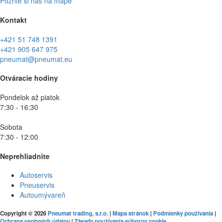
Pozrite si nás na mape
Kontakt
+421 51 748 1391
+421 905 647 975
pneumat@pneumat.eu
Otváracie hodiny
Pondelok až piatok
7:30 - 16:30
Sobota
7:30 - 12:00
Neprehliadnite
Autoservis
Pneuservis
Autoumývareň
Copyright © 2026
Pneumat trading, s.r.o.
|
Mapa stránok
|
Podmienky používania
|
Ochrana osobných údajov
|
Zásady používania súborov cookie