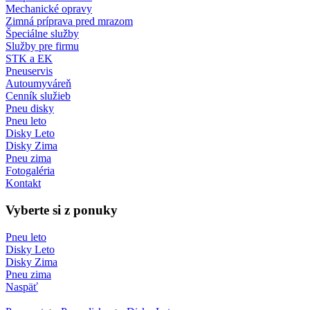
Mechanické opravy
Zimná príprava pred mrazom
Špeciálne služby
Služby pre firmu
STK a EK
Pneuservis
Autoumyváreň
Cenník služieb
Pneu disky
Pneu leto
Disky Leto
Disky Zima
Pneu zima
Fotogaléria
Kontakt
Vyberte si z ponuky
Pneu leto
Disky Leto
Disky Zima
Pneu zima
Naspäť