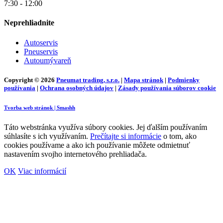
7:30 - 12:00
Neprehliadnite
Autoservis
Pneuservis
Autoumývareň
Copyright © 2026
Pneumat trading, s.r.o.
|
Mapa stránok
|
Podmienky
používania
|
Ochrana osobných údajov
|
Zásady používania súborov cookie
Tvorba web stránok | Smashh
Táto webstránka využíva súbory cookies. Jej ďalším používaním
súhlasíte s ich využívaním.
Prečítajte si informácie
o tom, ako
cookies používame a ako ich používanie môžete odmietnuť
nastavením svojho internetového prehliadača.
OK
Viac informácií