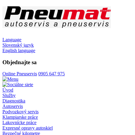
Language
Slovenský jazyk
English language
Objednajte sa
Online Pneuservis
0905 647 975
Úvod
Služby
Diagnostika
Autoservis
Podvozkový servis
Klampiarske práce
Lakovnícke práce
Expresné opravy autoskiel
Bezpečné kilometre